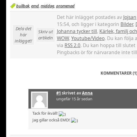
bullbak
,
emd
,
middag
,
promenad
Det här inlägget postades av
Jojsan
15:54, och ligger i kategorin
Bilder
,
Dela det
Johanna tycker till
,
Kärlek, familj o
Skriv ut
här
artikeln
WOW
,
Youtube/Video
. Du kan följa 
inlägget!
via
RSS 2.0
. Du kan hoppa till slutet
Pingbacks ör för närvarande inte till
KOMMENTARER (1
#1
skrivet av
Anna
ungefär 15 år sedan
Tack för ikväll!
Jag gillar också EMD!