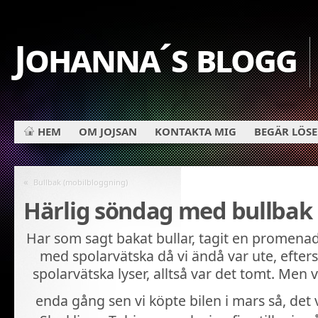
Johanna´s blogg
HEM
OM JOJSAN
KONTAKTA MIG
BEGÄR LÖS
«
Bullbak (mobilbloggning)
Härlig söndag med bullbak
Har som sagt bakat bullar, tagit en promenad
med spolarvätska då vi ändå var ute, efter
spolarvätska lyser, alltså var det tomt. Men vi
enda gång sen vi köpte bilen i mars så, det