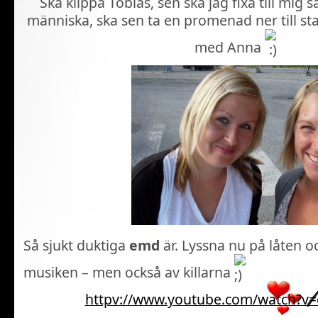
Ska klippa Tobias, sen ska jag fixa till mig 
människa, ska sen ta en promenad ner till st
med Anna
Så sjukt duktiga
emd
är. Lyssna nu på låten o
musiken – men också av killarna
httpv://www.youtube.com/watch?v=