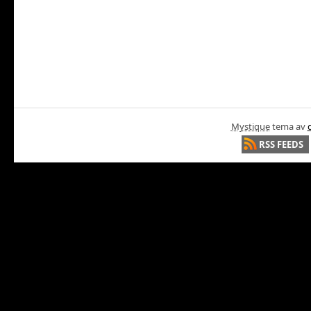
Mystique
tema av
RSS FEEDS